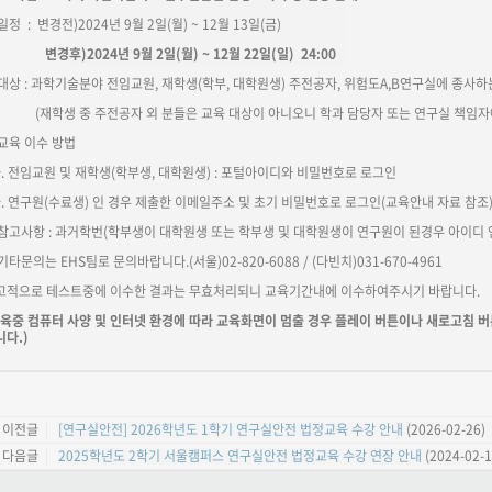
 일정 : 변경전)2024년 9월 2일(월) ~ 12월 13일(금)
변경후)2024년 9월 2일(월) ~ 12월 22일(일) 24:00
. 대상 : 과학기술분야 전임교원, 재학생(학부, 대학원생) 주전공자, 위험도A,B연구실에 종사하
재학생 중 주전공자 외 분들은 교육 대상이 아니오니 학과 담당자 또는 연구실 책임자에
 교육 이수 방법
. 전임교원 및 재학생(학부생, 대학원생) : 포털아이디와 비밀번호로 로그인
. 연구원(수료생) 인 경우 제출한 이메일주소 및 초기 비밀번호로 로그인(교육안내 자료 참조
. 참고사항 : 과거학번(학부생이 대학원생 또는 학부생 및 대학원생이 연구원이 된경우 아이디
 기타문의는 EHS팀로 문의바랍니다.(서울)02-820-6088 / (다빈치)031-670-4961
고적으로 테스트중에 이수한 결과는 무효처리되니 교육기간내에 이수하여주시기 바랍니다.
교육중 컴퓨터 사양 및 인터넷 환경에 따라 교육화면이 멈출 경우 플레이 버튼이나 새로고침 
니다.)
이전글
[연구실안전] 2026학년도 1학기 연구실안전 법정교육 수강 안내
(2026-02-26)
다음글
2025학년도 2학기 서울캠퍼스 연구실안전 법정교육 수강 연장 안내
(2024-02-1