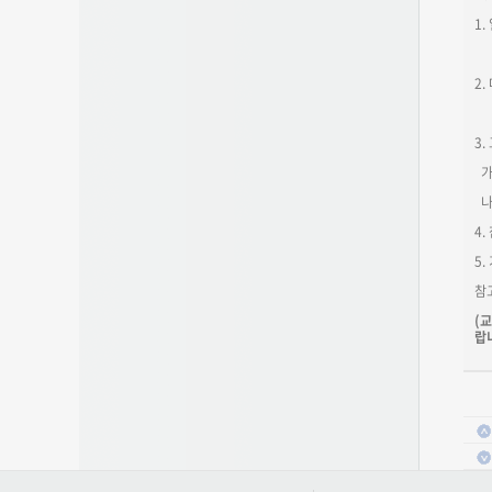
1.
2
(
3.
가
나
4
5.
참
(
랍