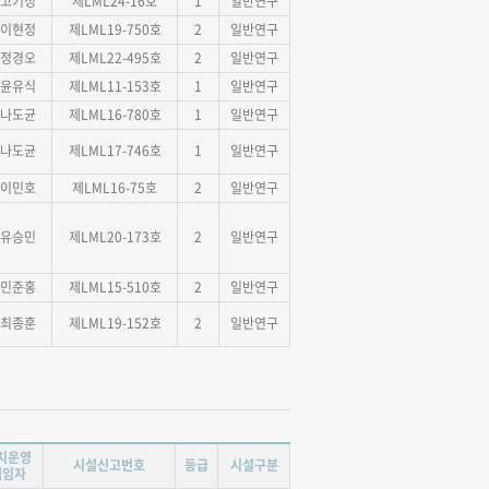
고기성
제LML24-16호
1
일반연구
이현정
제LML19-750호
2
일반연구
정경오
제LML22-495호
2
일반연구
윤유식
제LML11-153호
1
일반연구
나도균
제LML16-780호
1
일반연구
나도균
제LML17-746호
1
일반연구
이민호
제LML16-75호
2
일반연구
유승민
제LML20-173호
2
일반연구
민준홍
제LML15-510호
2
일반연구
최종훈
제LML19-152호
2
일반연구
치운영
시설신고번호
등급
시설구분
책임자