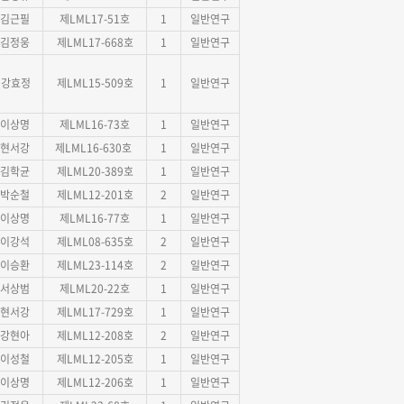
김근필
제LML17-51호
1
일반연구
김정웅
제LML17-668호
1
일반연구
강효정
제LML15-509호
1
일반연구
이상명
제LML16-73호
1
일반연구
현서강
제LML16-630호
1
일반연구
김학균
제LML20-389호
1
일반연구
박순철
제LML12-201호
2
일반연구
이상명
제LML16-77호
1
일반연구
이강석
제LML08-635호
2
일반연구
이승환
제LML23-114호
2
일반연구
서상범
제LML20-22호
1
일반연구
현서강
제LML17-729호
1
일반연구
강현아
제LML12-208호
2
일반연구
이성철
제LML12-205호
1
일반연구
이상명
제LML12-206호
1
일반연구