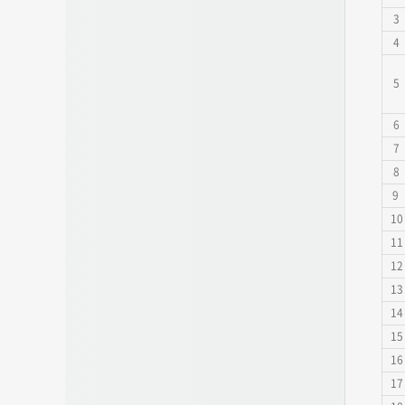
3
4
5
6
7
8
9
10
11
12
13
14
15
16
17