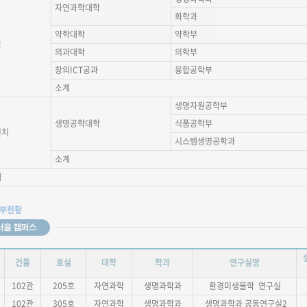
자연과학대학
화학과
약학대학
약학부
울
의과대학
의학부
창의ICT공과
융합공학부
소계
생명자원공학부
생명공학대학
식품공학부
빈치
시스템생명공학과
소계
계
세부현황
건물
호실
대학
학과
연구실명
102관
205호
자연과학
생명과학과
환경미생물학 연구실
102관
305호
자연과학
생명과학과
생명과학과 공동연구실2