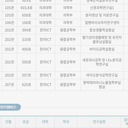
105관
505호
의과대학
의학부
생체단백질공학연구실
105관
603,4호
의과대학
의학부
신경과학연구실1
105관
608호
의과대학
의학부
분자영상 및 치료연구실
106관
108호
의과대학
의학부
질병바이오마커연구센터
202관
304호
창의ICT
융합공학부
합성생물학실험실
혐기성미생물배양 및 유전자
202관
310호
창의ICT
융합공학부
클로닝실험실
202관
406호
창의ICT
융합공학부
바이오공학실험실
세포대사공학 및 나노분자공
202관
506호
창의ICT
융합공학부
학연구실
202관
507호
창의ICT
융합공학부
바이오분석공학연구실
항박테리아나노물질학부실
207관
625호
창의ICT
융합공학부
험실
설
건물
호실
대학
학과
연구실명