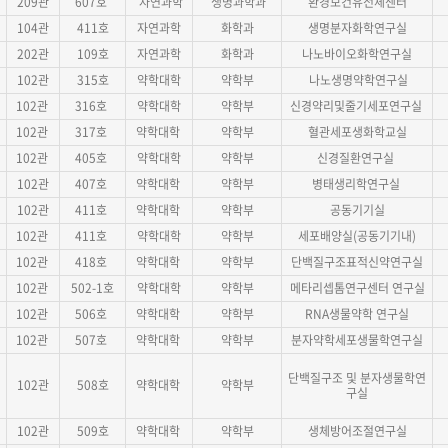
209관
607호
자연과학
생명과학과
환경보건유전체센터
104관
411호
자연과학
화학과
생명분자화학연구실
202관
109호
자연과학
화학과
나노바이오화학연구실
102관
315호
약학대학
약학부
나노생명약학연구실
102관
316호
약학대학
약학부
신경약리및줄기세포연구실
102관
317호
약학대학
약학부
혈관세포생화학교실
102관
405호
약학대학
약학부
신경질환연구실
102관
407호
약학대학
약학부
병태생리학연구실
102관
411호
약학대학
약학부
공동기기실
102관
411호
약학대학
약학부
세포배양실(공동기기내)
102관
418호
약학대학
약학부
단백질구조표적신약연구실
102관
502-1호
약학대학
약학부
메타리셉톰연구센터 연구실
102관
506호
약학대학
약학부
RNA생물약학 연구실
102관
507호
약학대학
약학부
분자약학세포생물학연구실
단백질구조 및 분자생물학연
102관
508호
약학대학
약학부
구실
102관
509호
약학대학
약학부
생체방어조절연구실