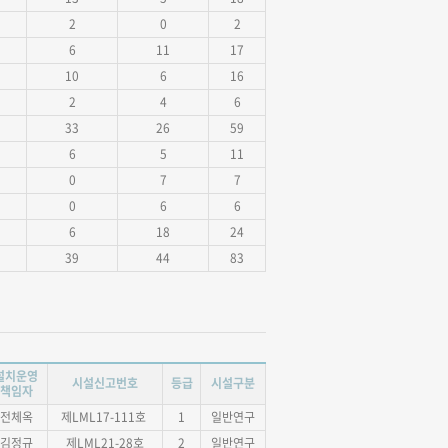
2
0
2
6
11
17
10
6
16
2
4
6
33
26
59
6
5
11
0
7
7
0
6
6
6
18
24
39
44
83
설치운영
시설신고번호
등급
시설구분
책임자
전체옥
제LML17-111호
1
일반연구
김정규
제LML21-28호
2
일반연구