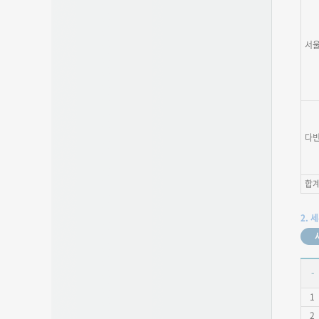
서
다
합
2. 
-
1
2