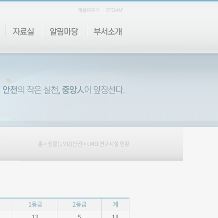
홈
>
생물(LMO)안전
> LMO 연구시설 현황
1등급
2등급
계
13
5
18