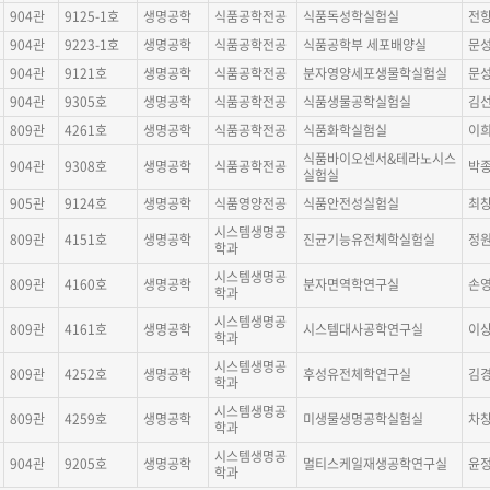
904관
9125-1호
생명공학
식품공학전공
식품독성학실험실
전
904관
9223-1호
생명공학
식품공학전공
식품공학부 세포배양실
문
904관
9121호
생명공학
식품공학전공
분자영양세포생물학실험실
문
904관
9305호
생명공학
식품공학전공
식품생물공학실험실
김
809관
4261호
생명공학
식품공학전공
식품화학실험실
이
식품바이오센서&테라노시스
904관
9308호
생명공학
식품공학전공
박
실험실
905관
9124호
생명공학
식품영양전공
식품안전성실험실
최
시스템생명공
809관
4151호
생명공학
진균기능유전체학실험실
정
학과
시스템생명공
809관
4160호
생명공학
분자면역학연구실
손
학과
시스템생명공
809관
4161호
생명공학
시스템대사공학연구실
이
학과
시스템생명공
809관
4252호
생명공학
후성유전체학연구실
김
학과
시스템생명공
809관
4259호
생명공학
미생물생명공학실험실
차
학과
시스템생명공
904관
9205호
생명공학
멀티스케일재생공학연구실
윤
학과