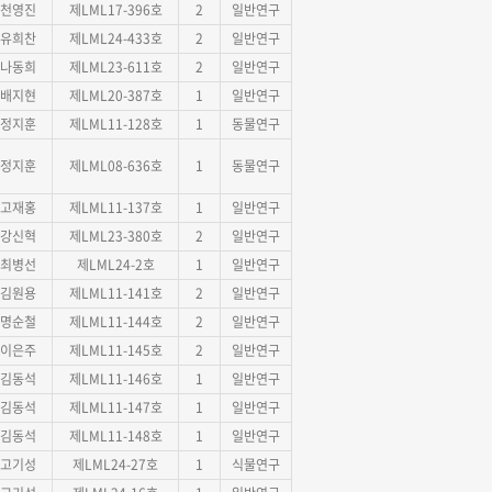
천영진
제LML17-396호
2
일반연구
유희찬
제LML24-433호
2
일반연구
나동희
제LML23-611호
2
일반연구
배지현
제LML20-387호
1
일반연구
정지훈
제LML11-128호
1
동물연구
정지훈
제LML08-636호
1
동물연구
고재홍
제LML11-137호
1
일반연구
강신혁
제LML23-380호
2
일반연구
최병선
제LML24-2호
1
일반연구
김원용
제LML11-141호
2
일반연구
명순철
제LML11-144호
2
일반연구
이은주
제LML11-145호
2
일반연구
김동석
제LML11-146호
1
일반연구
김동석
제LML11-147호
1
일반연구
김동석
제LML11-148호
1
일반연구
고기성
제LML24-27호
1
식물연구